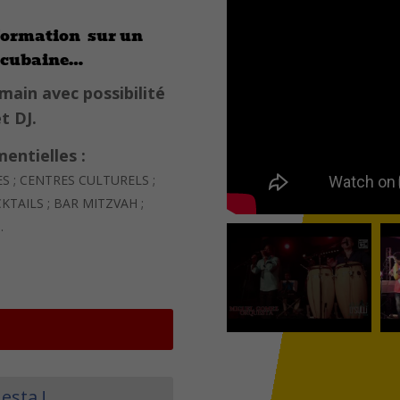
formation sur un
e cubaine…
main avec possibilité
t DJ.
entielles :
ES ; CENTRES CULTURELS ;
KTAILS ; BAR MITZVAH ;
.
esta !