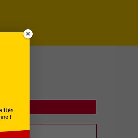
alités
nne !