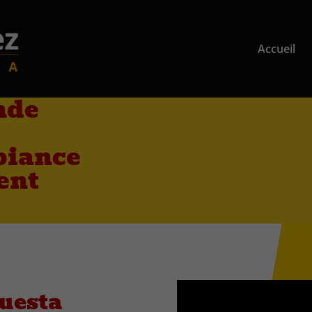
Accueil
nde
biance
ent
uesta