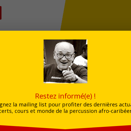
Restez informé(e) !
Booker le groupe
gnez la mailing list pour profiter des dernières actu
erts, cours et monde de la percussion afro-caribée
Back Line