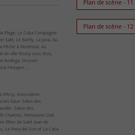
Plan de scène - 11
Plan de scène - 12
 la Plage, Le Cuba Compagnie
r Salé, Le Barfly, La Java, Au
La Pêche à Montreuil, Au
el de ville Rosny sous Bois,
 la Bodega, Groovin
Pena Festayre ;…
s d’Arcy, Association
s-les-Eaux: Salon des
ville : Salon des
é Chartres, l’Amazone-Club
des fêtes de Saint Jean de
s, La Pena del Son et La Casa