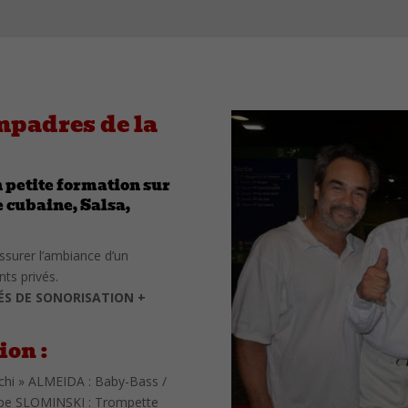
mpadres de la
petite formation sur
e cubaine, Salsa,
assurer l’ambiance d’un
ts privés.
TÉS DE SONORISATION +
ion :
chi » ALMEIDA : Baby-Bass /
ippe SLOMINSKI : Trompette