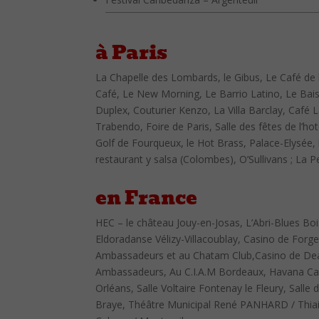
à Paris
La Chapelle des Lombards, le Gibus, Le Café de
Café, Le New Morning, Le Barrio Latino, Le Baise
Duplex, Couturier Kenzo, La Villa Barclay, Café 
Trabendo, Foire de Paris, Salle des fêtes de l’hot
Golf de Fourqueux, le Hot Brass, Palace-Elysée,
restaurant y salsa (Colombes), O’Sullivans ; La 
en France
HEC – le château Jouy-en-Josas, L’Abri-Blues Boi
Eldoradanse Vélizy-Villacoublay, Casino de Forge
Ambassadeurs et au Chatam Club,Casino de Deau
Ambassadeurs, Au C.I.A.M Bordeaux, Havana Caf
Orléans, Salle Voltaire Fontenay le Fleury, Salle 
Braye, Théâtre Municipal René PANHARD / Thiai