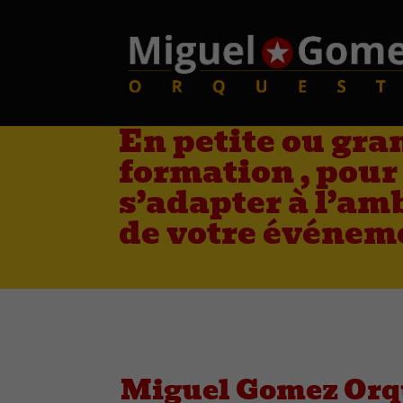
En petite ou gra
formation , pour
s’adapter à l’am
de votre événem
Miguel Gomez Orq