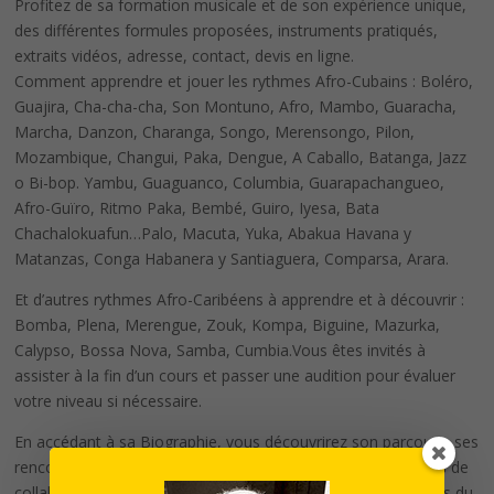
Profitez de sa formation musicale et de son expérience unique,
des différentes formules proposées, instruments pratiqués,
extraits vidéos, adresse, contact, devis en ligne.
Comment apprendre et jouer les rythmes Afro-Cubains : Boléro,
Guajira, Cha-cha-cha, Son Montuno, Afro, Mambo, Guaracha,
Marcha, Danzon, Charanga, Songo, Merensongo, Pilon,
Mozambique, Changui, Paka, Dengue, A Caballo, Batanga, Jazz
o Bi-bop. Yambu, Guaguanco, Columbia, Guarapachangueo,
Afro-Guïro, Ritmo Paka, Bembé, Guiro, Iyesa, Bata
Chachalokuafun…Palo, Macuta, Yuka, Abakua Havana y
Matanzas, Conga Habanera y Santiaguera, Comparsa, Arara.
Et d’autres rythmes Afro-Caribéens à apprendre et à découvrir :
Bomba, Plena, Merengue, Zouk, Kompa, Biguine, Mazurka,
Calypso, Bossa Nova, Samba, Cumbia.Vous êtes invités à
assister à la fin d’un cours et passer une audition pour évaluer
votre niveau si nécessaire.
En accédant à sa Biographie, vous découvrirez son parcours, ses
rencontres et ses expériences musicales. Entre autre, 20 ans de
collaboration étroite en tant que chef d’orchestre aux congas du