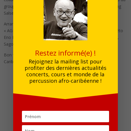
groupe AFRICANDO. Miguel et ses musiciens « meilleurs gang
Salseros de Paris » en ont assuré tous les concerts live !
Arrangements réalisés sur les albums : GNONNAS Pedro
« AGBADJA » Titres: Lo mejor de mis 30 Anos, Irma Koï, Gbêto
Eno Mon. AFRICANDO « Ketukuba » Titres: Malawoo, Mario,
Sagoo.
Restez informé(e) !
Bon voyage à travers les arcanes de la percussion Afro-
Rejoignez la mailing list pour
Caribéenne.
profiter des dernières actualités
concerts, cours et monde de la
percussion afro-caribéenne !